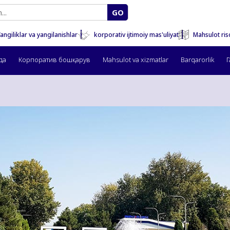
GO
Mahsulot ris
angiliklar va yangilanishlar
korporativ ijtimoiy mas'uliyat
да
Корпоратив бошқарув
Mahsulot va xizmatlar
Barqarorlik