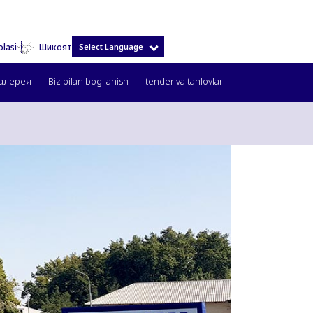
olasi
Select Language
Шикоят
Галерея
Biz bilan bog'lanish
tender va tanlovlar