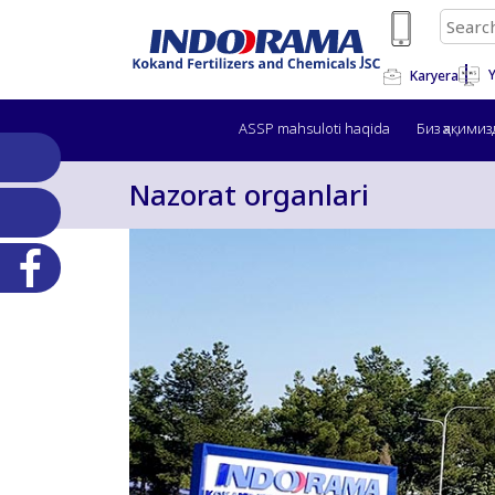
Y
Karyera
ASSP mahsuloti haqida
Биз ҳақимиз
Nazorat organlari