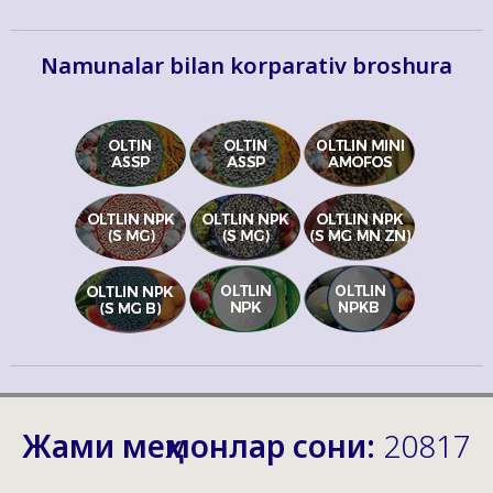
Namunalar bilan korparativ broshura
Жами меҳмонлар сони:
20817