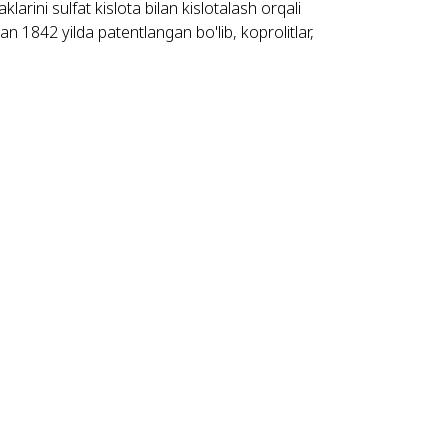
rini sulfat kislota bilan kislotalash orqali
 1842 yilda patentlangan bo'lib, koprolitlar,