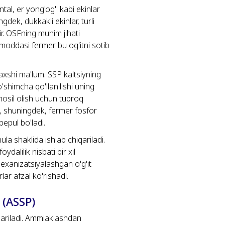
tal, er yong'og'i kabi ekinlar
dek, dukkakli ekinlar, turli
. OSFning muhim jihati
" moddasi fermer bu og'itni sotib
 yaxshi ma'lum. SSP kaltsiyning
shimcha qo'llanilishi uning
hosil olish uchun tuproq
gi, shuningdek, fermer fosfor
epul bo'ladi.
la shaklida ishlab chiqariladi.
ydalilik nisbati bir xil
mexanizatsiyalashgan o'g'it
r afzal ko'rishadi.
 (ASSP)
ariladi. Ammiaklashdan