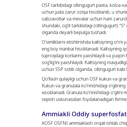
OSF tarkibidagi oltingugurt paxta, kolza-xan
uchun juda zarur oziqa hisoblanib, u shuning
sabzavotlar va mevalar uchun ham zarurdir
shundaki, og'it tarkibidagi (oltingugurt) "S
olganda deyarli bepulga tushadi.
O'simliklarni etishtirishda kaltsiyning o'rni
eng boy manbai hisoblanadi. Kaltsiyning qo'
tuproqdagi konlarini yaxshilaydi va yuqori 
sog'lig'ini yaxshilaydi. Kaltsiyning mavjudli
uchun SSP sotib olganda, oltingugurt kabi b
Qo'llash qulayligi uchun OSF kukun va granu
Kukun va granulala ko'rinishidagi o'gitning fo
xisoblanadi. Granula ko'rinishidagi o'gitni 
sepish uskunasidan foydalanadigan fermerla
Ammiakli Oddiy superfosfat
AOSF OSFNI ammiaklash orqali ishlab chiq