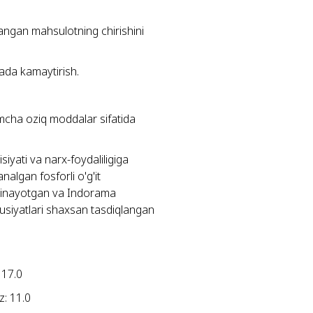
angan mahsulotning chirishini
jada kamaytirish.
imcha oziq moddalar sifatida
iyati va narx-foydaliligiga
algan fosforli o'g'it
qilinayotgan va Indorama
usiyatlari shaxsan tasdiqlangan
 17.0
z: 11.0