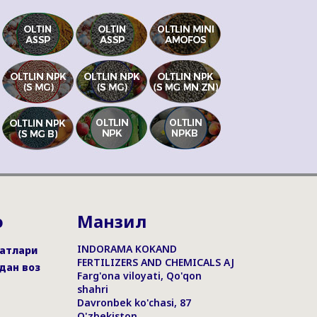
ю
Манзил
INDORAMA KOKAND
атлари
FERTILIZERS AND CHEMICALS AJ
дан воз
Farg'ona viloyati, Qo'qon
shahri
Davronbek ko'chasi, 87
O'zbekiston