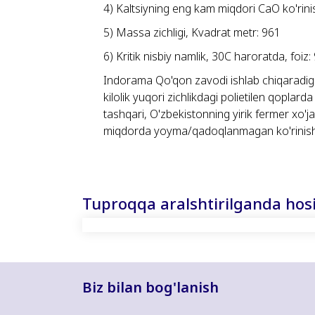
4) Kaltsiyning eng kam miqdori CaO ko'rini
5) Massa zichligi, Kvadrat metr: 961
6) Kritik nisbiy namlik, 30C haroratda, foiz:
Indorama Qo'qon zavodi ishlab chiqaradi
kilolik yuqori zichlikdagi polietilen qoplard
tashqari, O'zbekistonning yirik fermer xo'jal
miqdorda yoyma/qadoqlanmagan ko'rinishd
Tuproqqa aralshtirilganda hosi
Biz bilan bog'lanish