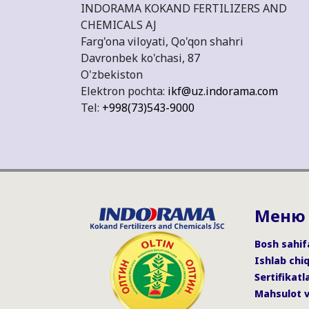
INDORAMA KOKAND FERTILIZERS AND
CHEMICALS AJ
Farg'ona viloyati, Qo'qon shahri
Davronbek ko'chasi, 87
O'zbekiston
Elektron pochta:
ikf@uz.indorama.com
Tel:
+998(73)543-9000
Меню
Bosh sahif
Ishlab chi
Sertifikatl
Mahsulot v