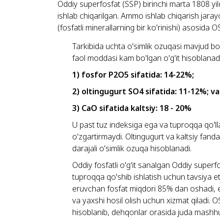
Oddiy superfosfat (SSP) birinchi marta 1808 yil
ishlab chiqarilgan. Ammo ishlab chiqarish jara
(fosfatli minerallarning bir ko'rinishi) asosida O
Tarkibida uchta o'simlik ozuqasi mavjud bo'
faol moddasi kam bo'lgan o'g'it hisoblanadi
1) fosfor P2O5 sifatida: 14-22%;
2) oltingugurt SO4 sifatida: 11-12%; va
3) CaO sifatida kaltsiy: 18 - 20%
U past tuz indeksiga ega va tuproqqa qo'll
o'zgartirmaydi. Oltingugurt va kaltsiy fand
darajali o'simlik ozuqa hisoblanadi.
Oddiy fosfatli o'g'it sanalgan Oddiy superf
tuproqqa qo'shib ishlatish uchun tavsiya et
eruvchan fosfat miqdori 85% dan oshadi, e
va yaxshi hosil olish uchun xizmat qiladi.
hisoblanib, dehqonlar orasida juda mashhu