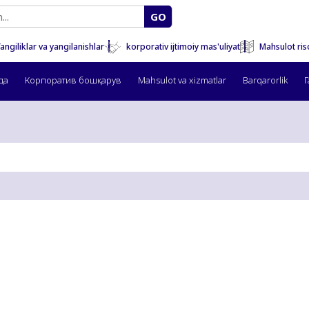
GO
Mahsulot ris
angiliklar va yangilanishlar
korporativ ijtimoiy mas'uliyat
да
Корпоратив бошқарув
Mahsulot va xizmatlar
Barqarorlik