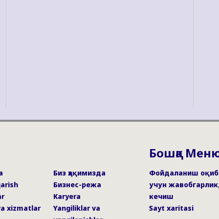
Бошқа Мен
a
Биз ҳақимизда
Фойдаланиш оқиб
qarish
Бизнес-режа
учун жавобгарлик
ar
Karyera
кечиш
a xizmatlar
Yangiliklar va
Sayt xaritasi