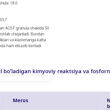
shida: 18.0
 93.7
gan AOSF granula shaklda 50
a ishlab chiqariladi. Bundan
iklari va klasterlariga katta
a ham etkazib beriladi.
l bo'ladigan kimyoviy reaktsiya va fosforn
Meros
N
b