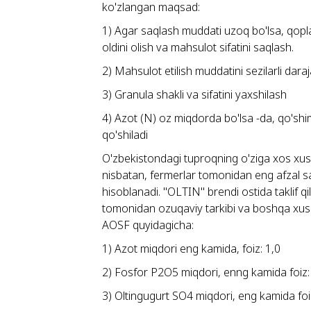
ko'zlangan maqsad:
1) Agar saqlash muddati uzoq bo'lsa, qopl
oldini olish va mahsulot sifatini saqlash.
2) Mahsulot etilish muddatini sezilarli dara
3) Granula shakli va sifatini yaxshilash
4) Azot (N) oz miqdorda bo'lsa -da, qo'sh
qo'shiladi
O'zbekistondagi tuproqning o'ziga xos xusis
nisbatan, fermerlar tomonidan eng afzal san
hisoblanadi. "OLTIN" brendi ostida taklif 
tomonidan ozuqaviy tarkibi va ​​boshqa xus
AOSF quyidagicha:
1) Azot miqdori eng kamida, foiz: 1,0
2) Fosfor P2O5 miqdori, enng kamida foiz:
3) Oltingugurt SO4 miqdori, eng kamida foi