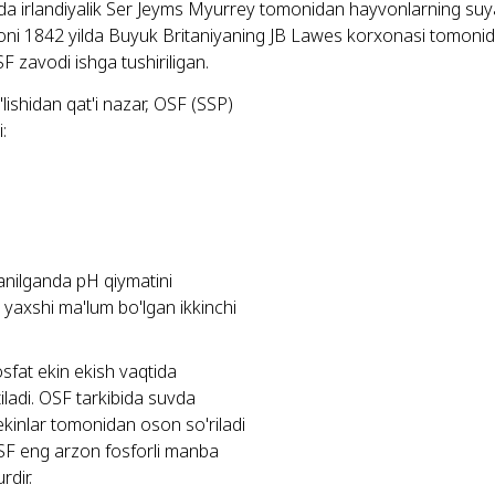
da irlandiyalik Ser Jeyms Myurrey tomonidan hayvonlarning suyakla
yoni 1842 yilda Buyuk Britaniyaning JB Lawes korxonasi tomonidan
SF zavodi ishga tushiriligan.
lishidan qat'i nazar, OSF (SSP)
:
anilganda pH qiymatini
a yaxshi ma'lum bo'lgan ikkinchi
osfat ekin ekish vaqtida
iladi. OSF tarkibida suvda
kinlar tomonidan oson so'riladi
 OSF eng arzon fosforli manba
rdir.