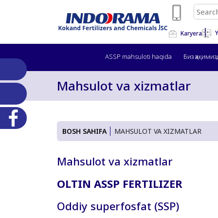
Y
Karyera
ASSP mahsuloti haqida
Биз ҳақимиз
Mahsulot va xizmatlar
BOSH SAHIFA
MAHSULOT VA XIZMATLAR
Mahsulot va xizmatlar
OLTIN ASSP FERTILIZER
Oddiy superfosfat (SSP)