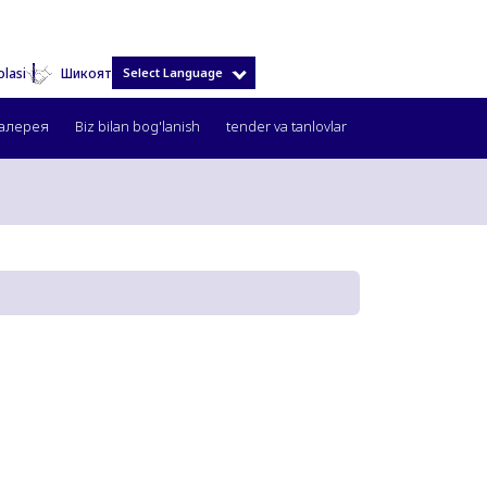
olasi
Select Language
Шикоят
Галерея
Biz bilan bog'lanish
tender va tanlovlar